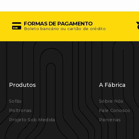
FORMAS DE PAGAMENTO
Boleto bancário ou cartão de crédito
Produtos
A Fábrica
Sofás
Sobre Nós
Poltronas
Fale Conosco
Projeto Sob Medida
Parcerias