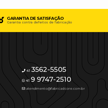
GARANTIA DE SATISFAÇÃO
Garantia contra defeitos de fabricação
3562-5505
41
9 9747-2510
41
atendimento@fabricadcore.com.br