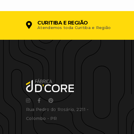
CURITIBA E REGIÃO
Atendemos toda Curitiba e Região
Rua Pedro do Rosário, 2211 -
Colombo - PR